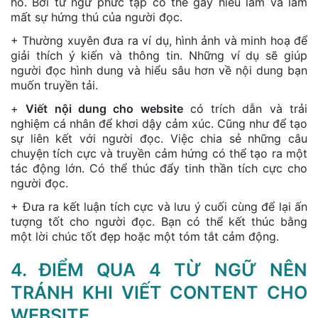
hồ. Bởi từ ngữ phức tạp có thể gây hiểu lầm và làm
mất sự hứng thú của người đọc.
+ Thường xuyên đưa ra ví dụ, hình ảnh và minh hoạ để
giải thích ý kiến và thông tin. Những ví dụ sẽ giúp
người đọc hình dung và hiểu sâu hơn về nội dung bạn
muốn truyền tải.
+
Viết nội dung cho website
có trích dẫn và trải
nghiệm cá nhân để khơi dậy cảm xúc. Cũng như để tạo
sự liên kết với người đọc. Việc chia sẻ những câu
chuyện tích cực và truyền cảm hứng có thể tạo ra một
tác động lớn. Có thể thúc đẩy tinh thần tích cực cho
người đọc.
+ Đưa ra kết luận tích cực và lưu ý cuối cùng để lại ấn
tượng tốt cho người đọc. Bạn có thể kết thúc bằng
một lời chúc tốt đẹp hoặc một tóm tắt cảm động.
4. ĐIỂM QUA 4 TỪ NGỮ NÊN
TRÁNH KHI VIẾT CONTENT CHO
WEBSITE