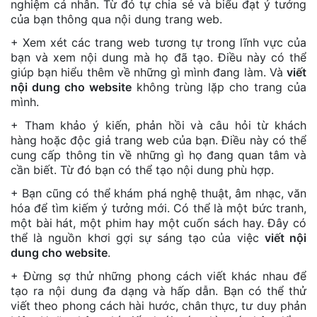
nghiệm cá nhân. Từ đó tự chia sẻ và biểu đạt ý tưởng
của bạn thông qua nội dung trang web.
+ Xem xét các trang web tương tự trong lĩnh vực của
bạn và xem nội dung mà họ đã tạo. Điều này có thể
giúp bạn hiểu thêm về những gì mình đang làm. Và
viết
nội dung cho website
không trùng lặp cho trang của
mình.
+ Tham khảo ý kiến, phản hồi và câu hỏi từ khách
hàng hoặc độc giả trang web của bạn. Điều này có thể
cung cấp thông tin về những gì họ đang quan tâm và
cần biết. Từ đó bạn có thể tạo nội dung phù hợp.
+ Bạn cũng có thể khám phá nghệ thuật, âm nhạc, văn
hóa để tìm kiếm ý tưởng mới. Có thể là một bức tranh,
một bài hát, một phim hay một cuốn sách hay. Đây có
thể là nguồn khơi gợi sự sáng tạo của việc
viết nội
dung cho website
.
+ Đừng sợ thử những phong cách viết khác nhau để
tạo ra nội dung đa dạng và hấp dẫn. Bạn có thể thử
viết theo phong cách hài hước, chân thực, tư duy phản