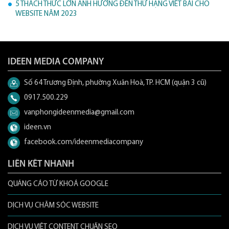
5 THÁCH THỨC LỚN ẢNH HƯỞNG ĐẾN THỨ HẠNG VIẾT BÀI CHO
WEBSITE NĂM 2023
IDEEN MEDIA COMPANY
Số 64 Trương Định, phường Xuân Hoà, TP. HCM (quận 3 cũ)
0917.500.229
vanphongideenmedia@gmail.com
ideen.vn
facebook.com/ideenmediacompany
LIÊN KẾT NHANH
QUẢNG CÁO TỪ KHOÁ GOOGLE
DỊCH VỤ CHĂM SÓC WEBSITE
DỊCH VỤ VIẾT CONTENT CHUẨN SEO