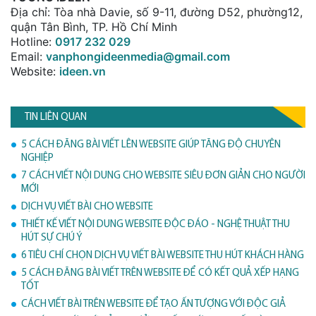
Địa chỉ: Tòa nhà Davie, số 9-11, đường D52, phường12,
quận Tân Bình, TP. Hồ Chí Minh
Hotline:
0917 232 029
Email:
vanphongideenmedia@gmail.com
Website:
ideen.vn
TIN LIÊN QUAN
5 CÁCH ĐĂNG BÀI VIẾT LÊN WEBSITE GIÚP TĂNG ĐỘ CHUYÊN
NGHIỆP
7 CÁCH VIẾT NỘI DUNG CHO WEBSITE SIÊU ĐƠN GIẢN CHO NGƯỜI
MỚI
DỊCH VỤ VIẾT BÀI CHO WEBSITE
THIẾT KẾ VIẾT NỘI DUNG WEBSITE ĐỘC ĐÁO - NGHỆ THUẬT THU
HÚT SỰ CHÚ Ý
6 TIÊU CHÍ CHỌN DỊCH VỤ VIẾT BÀI WEBSITE THU HÚT KHÁCH HÀNG
5 CÁCH ĐĂNG BÀI VIẾT TRÊN WEBSITE ĐỂ CÓ KẾT QUẢ XẾP HẠNG
TỐT
CÁCH VIẾT BÀI TRÊN WEBSITE ĐỂ TẠO ẤN TƯỢNG VỚI ĐỘC GIẢ