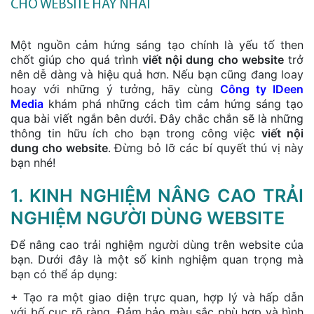
CHO WEBSITE HAY NHẤT
Một nguồn cảm hứng sáng tạo chính là yếu tố then
chốt giúp cho quá trình
viết nội dung cho website
trở
nên dễ dàng và hiệu quả hơn. Nếu bạn cũng đang loay
hoay với những ý tưởng, hãy cùng
Công ty IDeen
Media
khám phá những cách tìm cảm hứng sáng tạo
qua bài viết ngắn bên dưới. Đây chắc chắn sẽ là những
thông tin hữu ích cho bạn trong công việc
viết nội
dung cho website
. Đừng bỏ lỡ các bí quyết thú vị này
bạn nhé!
1. KINH NGHIỆM NÂNG CAO TRẢI
NGHIỆM NGƯỜI DÙNG WEBSITE
Để nâng cao trải nghiệm người dùng trên website của
bạn. Dưới đây là một số kinh nghiệm quan trọng mà
bạn có thể áp dụng:
+ Tạo ra một giao diện trực quan, hợp lý và hấp dẫn
với bố cục rõ ràng. Đảm bảo màu sắc phù hợp và hình