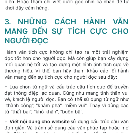
biện. Hoặc thậm chí viết dưới góc nhìn cá nhân để tự
khơi dậy cảm hứng.
3. NHỮNG CÁCH HÀNH VĂN
MANG ĐẾN SỰ TÍCH CỰC CHO
NGƯỜI ĐỌC
Hành văn tích cực không chỉ tạo ra một trải nghiệm
đọc tốt hơn cho người đọc. Mà còn giúp bạn xây dựng
mối quan hệ tốt và tạo dựng một hình ảnh tích cực về
thương hiệu. Vì thế, bạn hãy tham khảo các lối hành
văn mang đến sự tích cực cho người đọc sau đây:
+ Lựa chọn từ ngữ và cấu trúc câu tích cực để truyền
đạt thông điệp lạc quan. Cũng như mang tinh thần vui
vẻ, khích lệ người đọc. Bạn có thể sử dụng từ ngữ như
"thành công", "khám phá", "niềm vui". Thay vì dùng các
từ "thất bại", "khó khăn", "buồn bã".
+
Viết nội dung cho website
sử dụng cấu trúc câu văn
đơn giản. Và tránh sử dụng câu văn phức tạp hoặc mơ