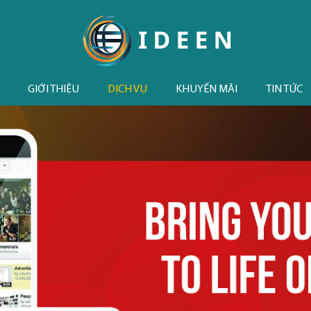
GIỚI THIỆU
DỊCH VỤ
KHUYẾN MÃI
TIN TỨC