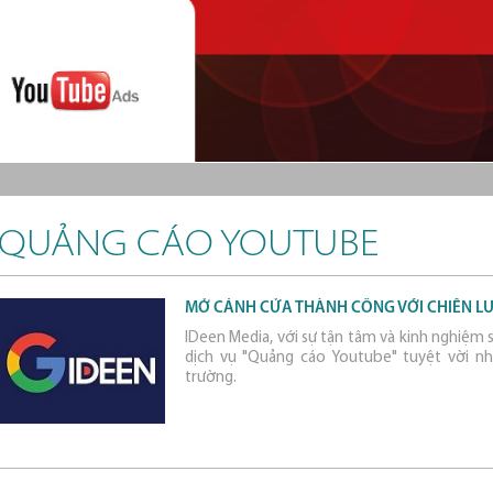
QUẢNG CÁO YOUTUBE
MỞ CÁNH CỬA THÀNH CÔNG VỚI CHIẾN 
IDeen Media, với sự tận tâm và kinh nghiệm
dịch vụ "Quảng cáo Youtube" tuyệt vời nh
trường.