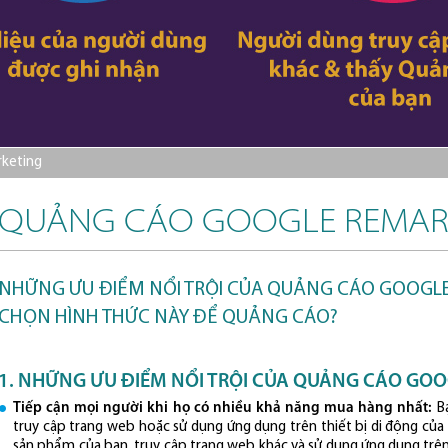
keting
QUẢNG CÁO GOOGLE REMAR
NHỮNG ƯU ĐIỂM NỔI TRỘI CỦA QUẢNG CÁO GOOGLE
CHỌN HÌNH THỨC NÀY ĐỂ QUẢNG CÁO?
1. NHỮNG ƯU ĐIỂM NỔI TRỘI CỦA QUẢNG CÁO GO
Tiếp cận mọi người khi họ có nhiều khả năng mua hàng nhất:
Bạ
truy cập trang web hoặc sử dụng ứng dụng trên thiết bị di động của
sản phẩm của bạn, truy cập trang web khác và sử dụng ứng dụng trên t