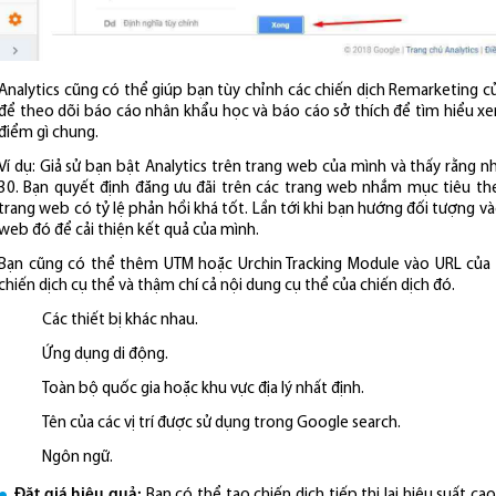
Analytics cũng có thể giúp bạn tùy chỉnh các chiến dịch Remarketing c
để theo dõi báo cáo nhân khẩu học và báo cáo sở thích để tìm hiểu x
điểm gì chung.
Ví dụ: Giả sử bạn bật Analytics trên trang web của mình và thấy rằng n
30. Bạn quyết định đăng ưu đãi trên các trang web nhắm mục tiêu the
trang web có tỷ lệ phản hồi khá tốt. Lần tới khi bạn hướng đối tượng v
web đó để cải thiện kết quả của mình.
Bạn cũng có thể thêm UTM hoặc Urchin Tracking Module vào URL củ
chiến dịch cụ thể và thậm chí cả nội dung cụ thể của chiến dịch đó.
Các thiết bị khác nhau.
Ứng dụng di động.
Toàn bộ quốc gia hoặc khu vực địa lý nhất định.
Tên của các vị trí được sử dụng trong Google search.
Ngôn ngữ.
Đặt giá hiệu quả:
Bạn có thể tạo chiến dịch tiếp thị lại hiệu suất c