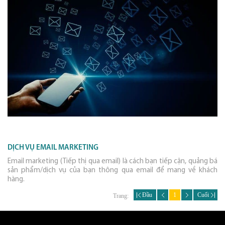
DỊCH VỤ EMAIL MARKETING
Email marketing (Tiếp thị qua email) là cách bạn tiếp cận, quảng bá
sản phẩm/dịch vụ của bạn thông qua email để mang về khách
hàng.
Đầu
1
Cuối
Trang: