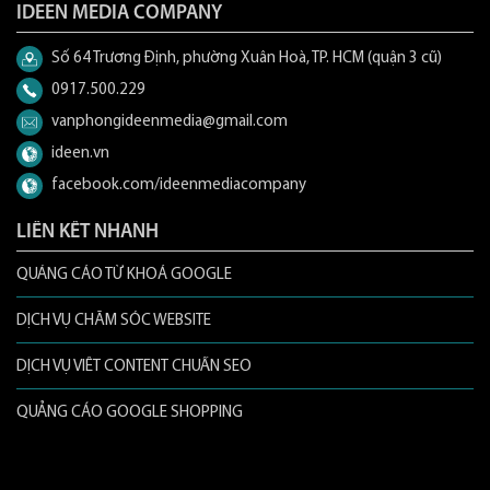
IDEEN MEDIA COMPANY
Số 64 Trương Định, phường Xuân Hoà, TP. HCM (quận 3 cũ)
0917.500.229
vanphongideenmedia@gmail.com
ideen.vn
facebook.com/ideenmediacompany
LIÊN KẾT NHANH
QUẢNG CÁO TỪ KHOÁ GOOGLE
DỊCH VỤ CHĂM SÓC WEBSITE
DỊCH VỤ VIẾT CONTENT CHUẨN SEO
QUẢNG CÁO GOOGLE SHOPPING